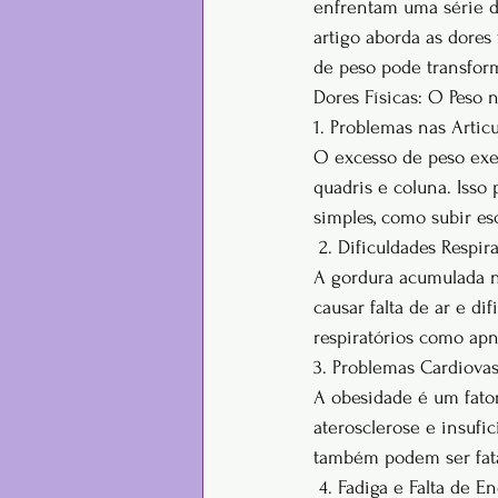
enfrentam uma série d
artigo aborda as dore
de peso pode transform
Dores Físicas: O Peso 
1. Problemas nas Artic
O excesso de peso exer
quadris e coluna. Isso
simples, como subir es
 2. Dificuldades Respira
A gordura acumulada no
causar falta de ar e di
respiratórios como apn
3. Problemas Cardiovas
A obesidade é um fator
aterosclerose e insufi
também podem ser fata
 4. Fadiga e Falta de E