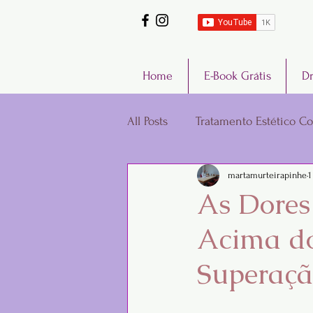
Home
E-Book Grátis
Dr
All Posts
Tratamento Estético Co
martamurteirapinhe
1
Sexualidade
As Dores 
Acima do
Superaç