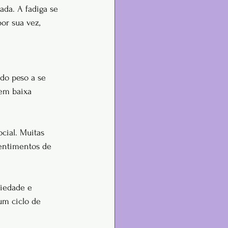
da. A fadiga se 
por sua vez, 
do peso a se 
em baixa 
ial. Muitas 
sentimentos de 
iedade e 
um ciclo de 