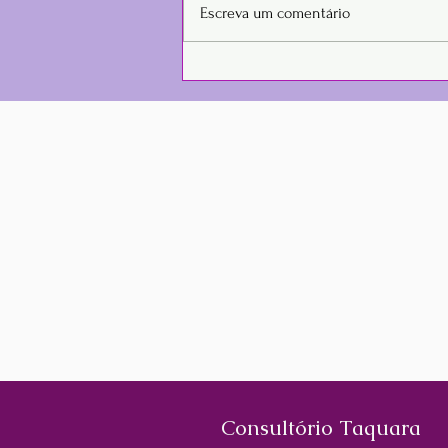
Escreva um comentário
Como Mudar o Estilo de
Vida para Ter Mais Saúde e
Energia
Consultório Taquara