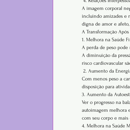
 4. Relações Interpesso
A imagem corporal neg
incluindo amizades e 
digna de amor e afeto,
A Transformação Após 
1. Melhora na Saúde Fí
A perda de peso pode r
A diminuição da pressã
risco cardiovascular sã
 2. Aumento da Energia
Com menos peso a carre
disposição para ativida
3. Aumento da Autoes
Ver o progresso na ba
autoimagem melhora e,
com seu corpo e mais c
4. Melhora na Saúde M