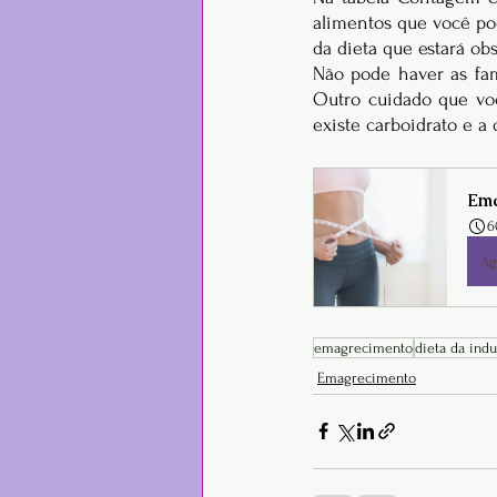
alimentos que você pod
da dieta que estará ob
Não pode haver as fam
Outro cuidado que voc
existe carboidrato e a
Ema
6
Ag
emagrecimento
dieta da ind
Emagrecimento