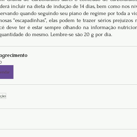
erá incluir na dieta de indução de 14 dias, bem como nos nívei
servando quando seguindo seu piano de regime por toda a vid
osas “escapadinhas”, elas podem te trazer sérios prejuízos n
ê deve ter é estar sempre olhando na informação nutricion
 quantidade do mesmo. Lembre-se são 20 g por dia.
grecimento
0
endar
ução