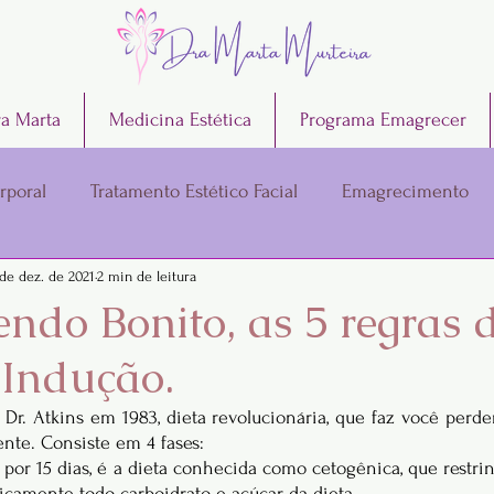
a Marta
Medicina Estética
Programa Emagrecer
rporal
Tratamento Estético Facial
Emagrecimento
 de dez. de 2021
2 min de leitura
ndo Bonito, as 5 regras 
 Indução.
Dr. Atkins em 1983, dieta revolucionária, que faz você perder
ente. Consiste em 4 fases:
 por 15 dias, é a dieta conhecida como cetogênica, que restrin
ticamente todo carboidrato e açúcar da dieta.