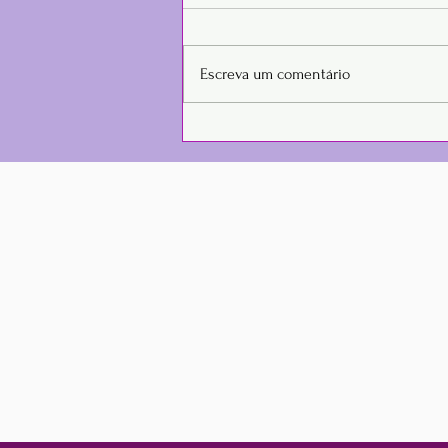
Escreva um comentário
As Dores Físicas e
Emocionais de Estar Acima
do Peso: Uma Jornada de
Luta e Superação