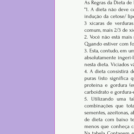
As Regras da Dieta de 
“1. A dieta não deve c
indução da cetose/ li
3 xícaras de verduras
comum, mais 2/3 de xíc
2. Você não está mais 
Quando estiver com fo
3. Esta, contudo, em um
absolutamente ingeri-l
nesta dieta. Viciados v
4. A dieta consistirá 
puras (isto significa
proteína e gordura (e
carboidrato e gordura-e
5. Utilizando uma t
combinações que tot
sementes, azeitonas, a
de dieta com baixo te
menos que conheça co
Na tabela Contagem e