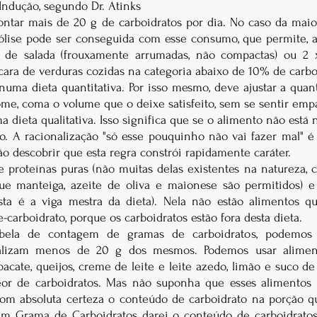
Indução, segundo Dr. Atinks
ontar mais de 20 g de carboidratos por dia. No caso da maior
pólise pode ser conseguida com esse consumo, que permite, 
 de salada (frouxamente arrumadas, não compactas) ou 2 x
ara de verduras cozidas na categoria abaixo de 10% de carbo
numa dieta quantitativa. Por isso mesmo, deve ajustar a quant
me, coma o volume que o deixe satisfeito, sem se sentir emp
a dieta qualitativa. Isso significa que se o alimento não está n
o. A racionalização "só esse pouquinho não vai fazer mal" é 
ão descobrir que esta regra constrói rapidamente caráter.
de proteínas puras (não muitas delas existentes na natureza, c
 que manteiga, azeite de oliva e maionese são permitidos) 
sta é a viga mestra da dieta). Nela não estão alimentos qu
-carboidrato, porque os carboidratos estão fora desta dieta.
abela de contagem de gramas de carboidratos, podemos d
alizam menos de 20 g dos mesmos. Podemos usar aliment
bacate, queijos, creme de leite e leite azedo, limão e suco de
or de carboidratos. Mas não suponha que esses alimentos t
m absoluta certeza o conteúdo de carboidrato na porção qu
m Grama de Carboidratos darei o conteúdo de carboidratos,