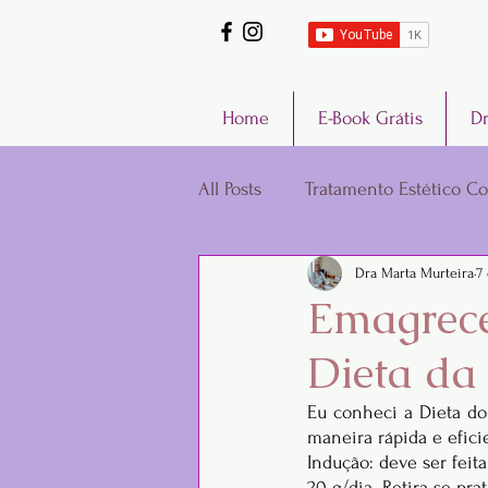
Home
E-Book Grátis
Dr
All Posts
Tratamento Estético Co
Dra Marta Murteira
7
Sexualidade
Emagrece
Dieta da
Eu conheci a Dieta do 
maneira rápida e efici
Indução: deve ser feita
20 g/dia. Retira-se pra