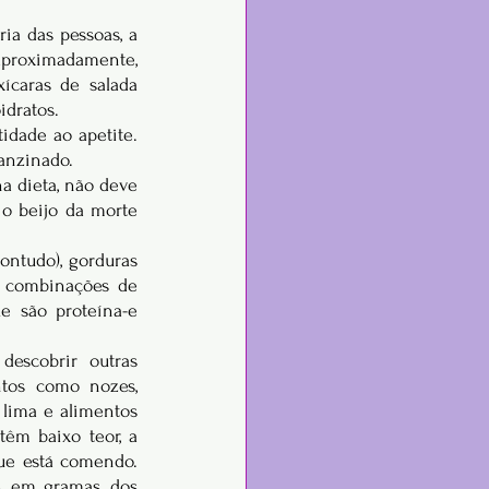
ia das pessoas, a 
aproximadamente, 
ícaras de salada 
idratos.
idade ao apetite. 
anzinado.
a dieta, não deve 
o beijo da morte 
ontudo), gorduras 
e combinações de 
e são proteína-e 
escobrir outras 
os como nozes, 
 lima e alimentos 
êm baixo teor, a 
e está comendo. 
 em gramas, dos 