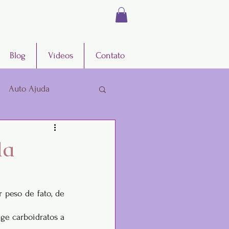
Blog
Vídeos
Contato
Auto Ajuda
da
 peso de fato, de 
ge carboidratos a 