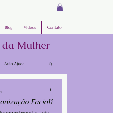
Blog
Vídeos
Contato
e da Mulher
Auto Ajuda
ra
onização Facial?
os para restaurar e harmonizar