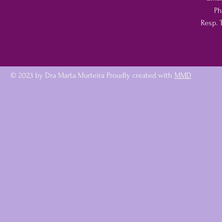
Ph
Resp. 
© 2023 by Dra Marta Murteira Proudly created with
MMD