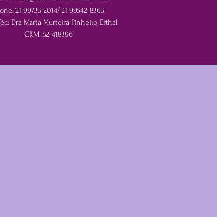
one: 21 99733-2014/ 21 99542-8363
Téc: Dra Marta Murteira Pinheiro Erthal
CRM: 52-418396