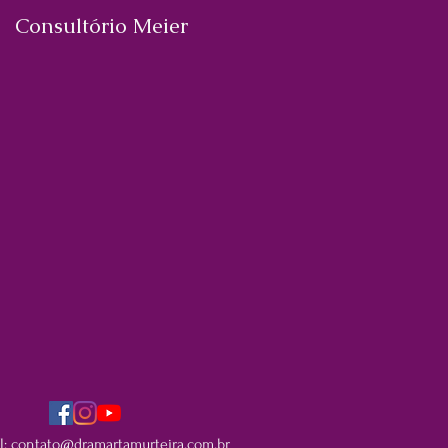
Consultório Meier
l:
contato@dramartamurteira.com.br