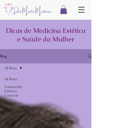
Dicas de Medicina Estética
e Saúde da Mulher
Blog
All Posts
All Posts
Tratamento
Estético
Corporal
Tratamento
Estético
Facial
Emagrecimento
Auto Ajuda